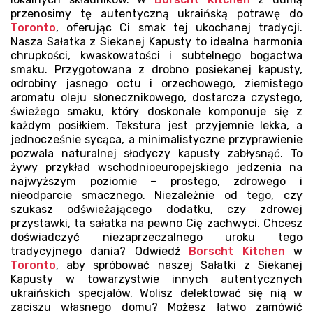
przenosimy tę autentyczną ukraińską potrawę do
Toronto
, oferując Ci smak tej ukochanej tradycji.
Nasza Sałatka z Siekanej Kapusty to idealna harmonia
chrupkości, kwaskowatości i subtelnego bogactwa
smaku. Przygotowana z drobno posiekanej kapusty,
odrobiny jasnego octu i orzechowego, ziemistego
aromatu oleju słonecznikowego, dostarcza czystego,
świeżego smaku, który doskonale komponuje się z
każdym posiłkiem. Tekstura jest przyjemnie lekka, a
jednocześnie sycąca, a minimalistyczne przyprawienie
pozwala naturalnej słodyczy kapusty zabłysnąć. To
żywy przykład wschodnioeuropejskiego jedzenia na
najwyższym poziomie – prostego, zdrowego i
nieodparcie smacznego. Niezależnie od tego, czy
szukasz odświeżającego dodatku, czy zdrowej
przystawki, ta sałatka na pewno Cię zachwyci. Chcesz
doświadczyć niezaprzeczalnego uroku tego
tradycyjnego dania? Odwiedź
Borscht Kitchen
w
Toronto
, aby spróbować naszej Sałatki z Siekanej
Kapusty w towarzystwie innych autentycznych
ukraińskich specjałów. Wolisz delektować się nią w
zaciszu własnego domu? Możesz łatwo zamówić