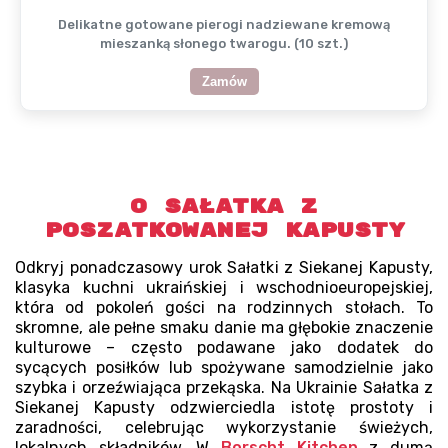
Delikatne gotowane pierogi nadziewane kremową
mieszanką słonego twarogu. (10 szt.)
Zamów
O Sałatka z
poszatkowanej kapusty
Odkryj ponadczasowy urok Sałatki z Siekanej Kapusty,
klasyka kuchni ukraińskiej i wschodnioeuropejskiej,
która od pokoleń gości na rodzinnych stołach. To
skromne, ale pełne smaku danie ma głębokie znaczenie
kulturowe – często podawane jako dodatek do
sycących posiłków lub spożywane samodzielnie jako
szybka i orzeźwiająca przekąska. Na Ukrainie Sałatka z
Siekanej Kapusty odzwierciedla istotę prostoty i
zaradności, celebrując wykorzystanie świeżych,
lokalnych składników. W
Borscht Kitchen
z dumą