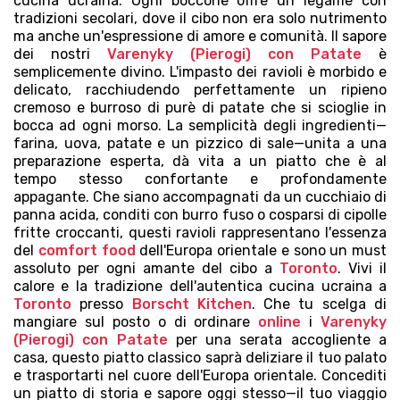
cucina ucraina. Ogni boccone offre un legame con
tradizioni secolari, dove il cibo non era solo nutrimento
ma anche un'espressione di amore e comunità. Il sapore
dei nostri
Varenyky (Pierogi) con Patate
è
semplicemente divino. L'impasto dei ravioli è morbido e
delicato, racchiudendo perfettamente un ripieno
cremoso e burroso di purè di patate che si scioglie in
bocca ad ogni morso. La semplicità degli ingredienti—
farina, uova, patate e un pizzico di sale—unita a una
preparazione esperta, dà vita a un piatto che è al
tempo stesso confortante e profondamente
appagante. Che siano accompagnati da un cucchiaio di
panna acida, conditi con burro fuso o cosparsi di cipolle
fritte croccanti, questi ravioli rappresentano l'essenza
del
comfort food
dell'Europa orientale e sono un must
assoluto per ogni amante del cibo a
Toronto
. Vivi il
calore e la tradizione dell'autentica cucina ucraina a
Toronto
presso
Borscht Kitchen
. Che tu scelga di
mangiare sul posto o di ordinare
online
i
Varenyky
(Pierogi) con Patate
per una serata accogliente a
casa, questo piatto classico saprà deliziare il tuo palato
e trasportarti nel cuore dell'Europa orientale. Concediti
un piatto di storia e sapore oggi stesso—il tuo viaggio