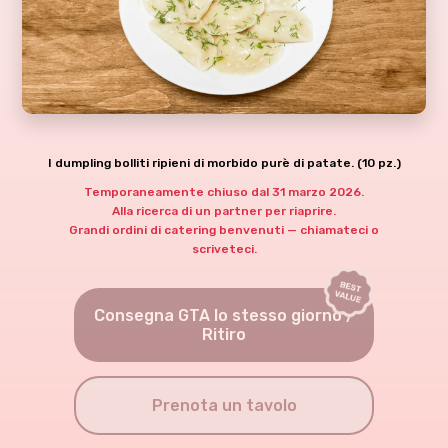
I dumpling bolliti ripieni di morbido purè di patate. (10 pz.)
Temporaneamente chiuso dal 31 marzo 2026.
Alla ricerca di un partner per riaprire.
Grandi ordini di catering benvenuti — chiamateci o
scriveteci.
Consegna GTA lo stesso giorno /
Ritiro
Prenota un tavolo